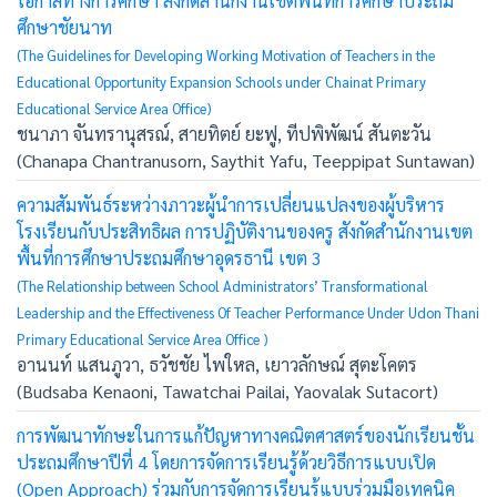
โอกาสทางการศึกษา สังกัดสำนักงานเขตพื้นที่การศึกษาประถม
ศึกษาชัยนาท
(The Guidelines for Developing Working Motivation of Teachers in the
Educational Opportunity Expansion Schools under Chainat Primary
Educational Service Area Office)
ชนาภา จันทรานุสรณ์, สายทิตย์ ยะฟู, ทีปพิพัฒน์ สันตะวัน
(Chanapa Chantranusorn, Saythit Yafu, Teeppipat Suntawan)
ความสัมพันธ์ระหว่างภาวะผู้นำการเปลี่ยนแปลงของผู้บริหาร
โรงเรียนกับประสิทธิผล การปฏิบัติงานของครู สังกัดสำนักงานเขต
พื้นที่การศึกษาประถมศึกษาอุดรธานี เขต 3
(The Relationship between School Administrators’ Transformational
Leadership and the Effectiveness Of Teacher Performance Under Udon Thani
Primary Educational Service Area Office )
อานนท์ แสนภูวา, ธวัชชัย ไพใหล, เยาวลักษณ์ สุตะโคตร
(Budsaba Kenaoni, Tawatchai Pailai, Yaovalak Sutacort)
การพัฒนาทักษะในการแก้ปัญหาทางคณิตศาสตร์ของนักเรียนชั้น
ประถมศึกษาปีที่ 4 โดยการจัดการเรียนรู้ด้วยวิธีการแบบเปิด
(Open Approach) ร่วมกับการจัดการเรียนรู้แบบร่วมมือเทคนิค