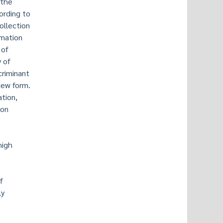
 the
ording to
ollection
rmation
 of
y of
criminant
iew form.
ation,
ion
high
f
ly