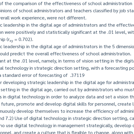
the comparison of the effectiveness of school administration
inions of school administrators and teachers classified by job sta
verall work experience, were not different.
eadership in the digital age of administrators and the effectiv
n were positively and statistically significant at the .01 level, wi
ip (r
= 0.702).
xy
adership in the digital age of administrators in the 5 dimensi
ould predict the overall effectiveness of school administration.
cant at the .01 level, namely, in terms of vision setting in the digi
al technology in strategic direction setting, with a forecasting p
 standard error of forecasting of .37119
eveloping strategic leadership in the digital age for administra
 setting in the digital age, carried out by administrators who mu
 in digital technology in order to analyze data and set a vision th
 future, promote and develop digital skills for personnel, create 
nuously develop themselves to increase the efficiency of admini
and 7.2) Use of digital technology in strategic direction setting, c
ho use digital technology in management strategically, develop d
onnel, and create a culture that is flexible to change, along with