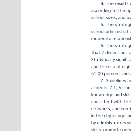
4. The results of 
according to the op
school sizes, and o
5. The strategic l
school administratio
moderate relationsh
6. The strategic le
that 2 dimensions c
Statistically signifi
and the use of digit
51.00 percent and a
7. Guidelines for d
aspects: 7.1) Vision
knowledge and skills
consistent with the
networks, and conti
in the digital age; 
by administrators w
skills, promote pers