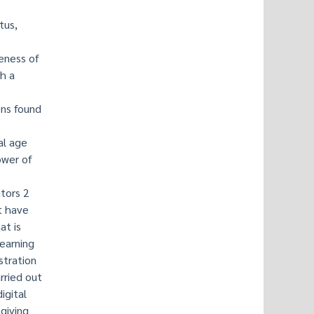
tus,
eness of
th a
ons found
tal age
ower of
tors 2
st have
at is
learning
stration
arried out
igital
 giving