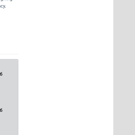
cy.
6
6