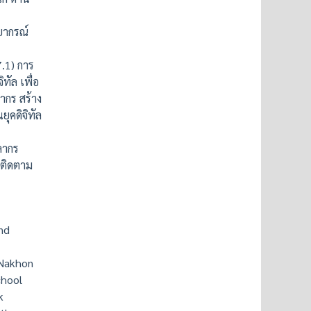
ยากรณ์
.1) การ
ทัล เพื่อ
ากร สร้าง
ุคดิจิทัล
ลากร
 ติดตาม
nd
 Nakhon
chool
k